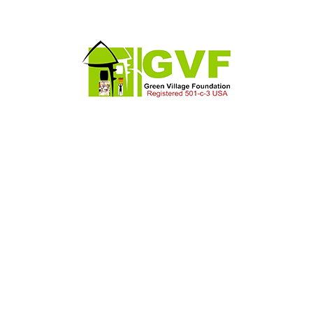
O
ATELIER DE FORMATION DE
 DU
FEMMES REFUGIEES SUR LA
FABRICATION DES PRODUITS
COSMETIQUES ET MENAGER
Activites