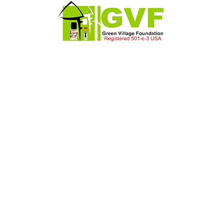
[woocommerce_checkout]